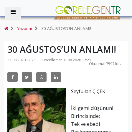
Yazarlar
30 AĞUSTOS’UN ANLAMI!
30 AĞUSTOS’UN ANLAMI!
31.08.2020 17:21
Güncelleme: 31.08.2020 17:21
Okunma: 7597 kez
Seyfullah ÇİÇEK
İki gemi düşünün!
Birincisinde;
Tek ve ebedi
Başkomutanımız