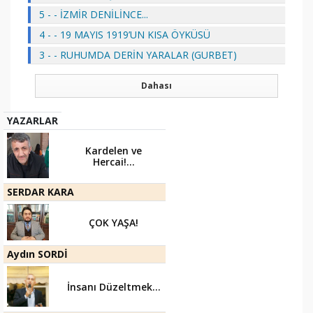
5 - - İZMİR DENİLİNCE...
4 - - 19 MAYIS 1919’UN KISA ÖYKÜSÜ
3 - - RUHUMDA DERİN YARALAR (GURBET)
Dahası
YAZARLAR
Kardelen ve
Hercai!...
SERDAR KARA
ÇOK YAŞA!
Aydın SORDİ
İnsanı Düzeltmek...