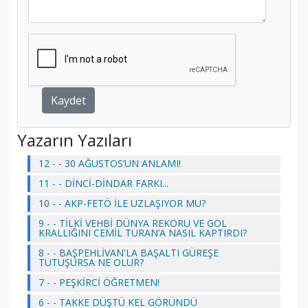
Kaydet
Yazarın Yazıları
12 - - 30 AĞUSTOS’UN ANLAMI!
11 - - DİNCİ-DİNDAR FARKI...
10 - - AKP-FETÖ İLE UZLAŞIYOR MU?
9 - - TİLKİ VEHBİ DÜNYA REKORU VE GOL
KRALLIĞINI CEMİL TURAN’A NASIL KAPTIRDI?
8 - - BAŞPEHLİVAN'LA BAŞALTI GÜREŞE
TUTUŞURSA NE OLUR?
7 - - PEŞKİRCİ ÖĞRETMEN!
6 - - TAKKE DÜŞTÜ KEL GÖRÜNDÜ