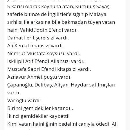
5.karısı olarak koynuna atan, Kurtuluş Savaşı
zaferle bitince de İngilizler’e sığınıp Malaya
zırhlısı ile arkasına bile bakmadan tüyen vatan
haini Vahidüddin Efendi vardı.
Damat Ferit şerefsizi vardı.
Ali Kemal imansızı vardı.
Nemrut Mustafa soysuzu vardı.
İskilipli Atıf Efendi Allahsızı vardı.
Mustafa Sabri Efendi kitapsızı vardı.
Aznavur Ahmet puştu vardı.
Çapanoğlu, Delibaş, Alişan, Haydar satılmışları
vardı.
Var oğlu vardı!
Birinci gemidekiler kazandı…
İkinci gemidekiler kaybetti!
Kimi vatan hainliğinin bedelini canıyla ödedi; Ali