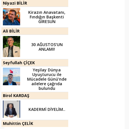
Niyazi BİLİR
Kirazın Anavatanı,
Fındığın Başkenti
GİRESUN
Ali BİLİR
30 AĞUSTOS’UN
ANLAMI!
Seyfullah ÇİÇEK
Yeşilay Dünya
Uyuşturucu ile
Mücadele Günü’nde
ailelere çağrıda
bulundu
Birol KARDAŞ
KADERMİ DİYELİM..
Muhittin ÇELİK