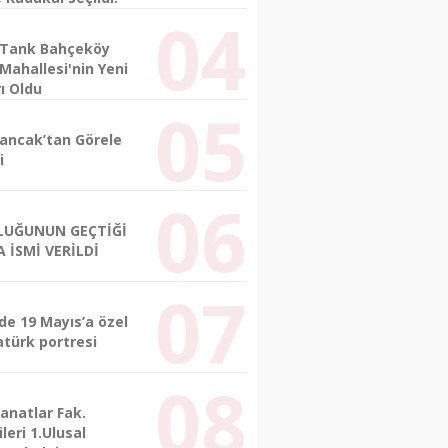
 Tank Bahçeköy
Mahallesi'nin Yeni
ı Oldu
lancak’tan Görele
i
LUĞUNUN GEÇTİĞİ
 İSMİ VERİLDİ
de 19 Mayıs’a özel
atürk portresi
anatlar Fak.
leri 1.Ulusal