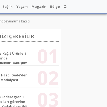
Sağlık
Yaşam
Magazin
Bölge
empozyumu’na katıldı
NİZİ ÇEKEBİLİR
e Kağıt Ürünleri
ünde
ülebilir Dönüşüm
 Hasbi Dede’den
l Madalyası
i
n Federasyonu
olları görevine
 Kadakal seçildi.