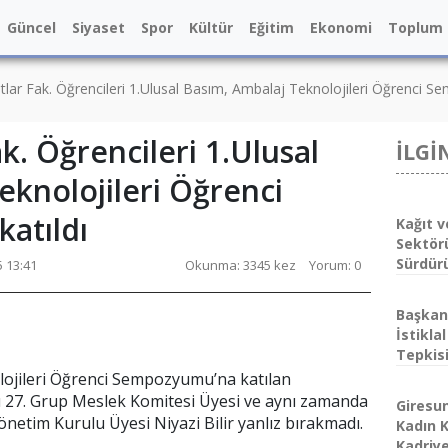
Güncel
Siyaset
Spor
Kültür
Eğitim
Ekonomi
Toplum
tlar Fak. Öğrencileri 1.Ulusal Basım, Ambalaj Teknolojileri Öğrenci S
k. Öğrencileri 1.Ulusal
İLGİ
eknolojileri Öğrenci
atıldı
Kağıt v
Sektör
Sürdür
5 13:41
Okunma: 3345 kez
Yorum: 0
Başkan
İstikla
Tepkis
lojileri Öğrenci Sempozyumu’na katılan
sı 27. Grup Meslek Komitesi Üyesi ve aynı zamanda
Giresu
etim Kurulu Üyesi Niyazi Bilir yanlız bırakmadı.
Kadın K
Kadriye