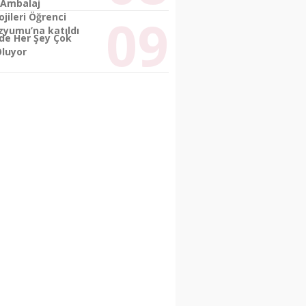
 Ambalaj
jileri Öğrenci
yumu’na katıldı
’de Her Şey Çok
Oluyor