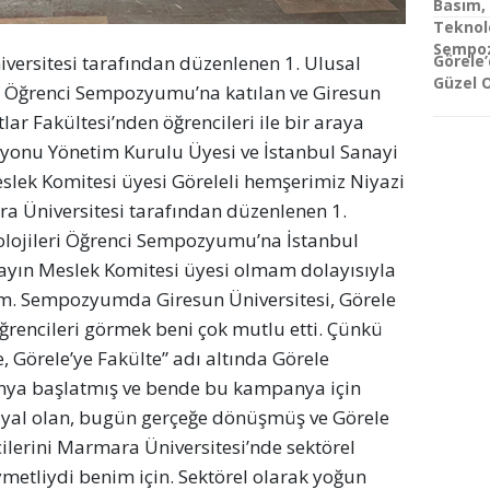
Basım,
Teknolo
Sempoz
versitesi tarafından düzenlenen 1. Ulusal
Görele
Güzel 
i Öğrenci Sempozyumu’na katılan ve Giresun
lar Fakültesi’nden öğrencileri ile bir araya
syonu Yönetim Kurulu Üyesi ve İstanbul Sanayi
lek Komitesi üyesi Göreleli hemşerimiz Niyazi
ra Üniversitesi tarafından düzenlenen 1.
lojileri Öğrenci Sempozyumu’na İstanbul
ayın Meslek Komitesi üyesi olmam dolayısıyla
ım. Sempozyumda Giresun Üniversitesi, Görele
ğrencileri görmek beni çok mutlu etti. Çünkü
e, Görele’ye Fakülte” adı altında Görele
anya başlatmış ve bende bu kampanya için
yal olan, bugün gerçeğe dönüşmüş ve Görele
ilerini Marmara Üniversitesi’nde sektörel
etliydi benim için. Sektörel olarak yoğun