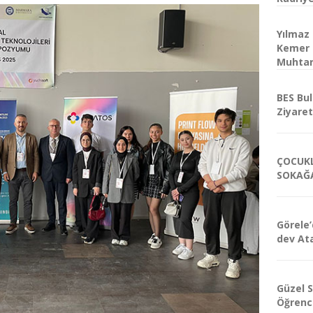
Yılmaz
Kemer 
Muhtar
BES Bu
Ziyaret
ÇOCUK
SOKAĞA
Görele’
dev At
Güzel S
Öğrenci